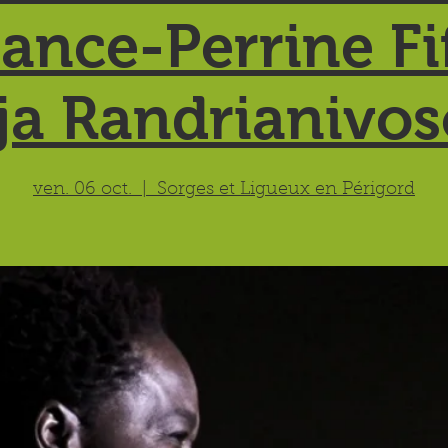
ance-Perrine Fif
ja Randrianivo
ven. 06 oct.
  |  
Sorges et Ligueux en Périgord