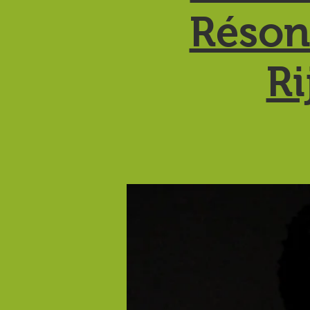
Réson
Ri