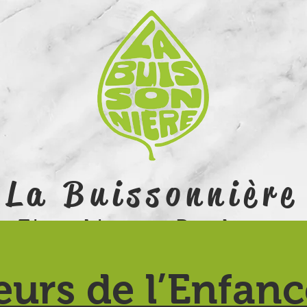
La Buissonnière
Tiers Lieu en Dordogne
eurs de l’Enfanc
Services
Evenements
À Propos
Agenda