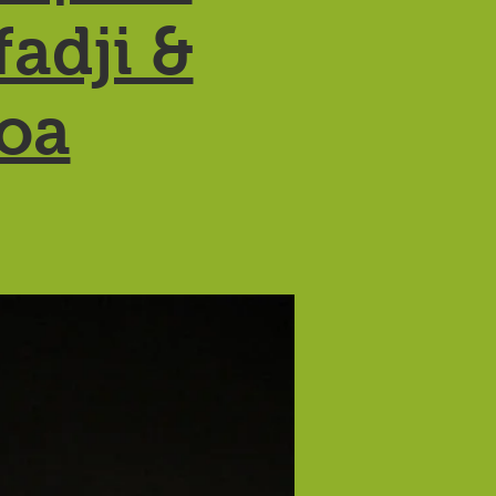
adji &
soa